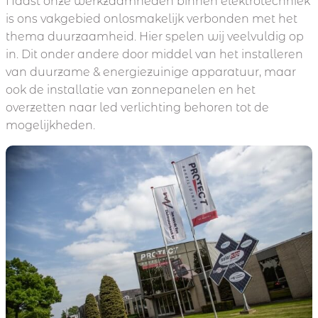
Naast onze werkzaamheden binnen elektrotechniek
is ons vakgebied onlosmakelijk verbonden met het
thema duurzaamheid. Hier spelen wij veelvuldig op
in. Dit onder andere door middel van het installeren
van duurzame & energiezuinige apparatuur, maar
ook de installatie van zonnepanelen en het
overzetten naar led verlichting behoren tot de
mogelijkheden.